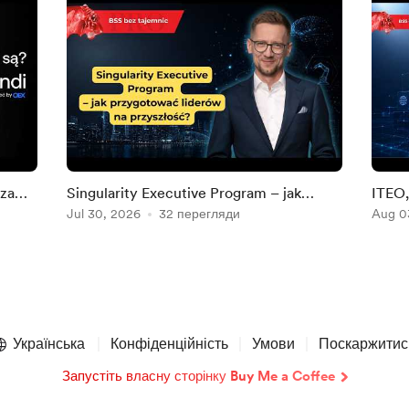
 za
Singularity Executive Program – jak
ITEO,
przygotować liderów na przyszłość?
Jul 30, 2026
32 перегляди
grupa
Aug 0
Українська
Конфіденційність
Умови
Поскаржитис
Запустіть власну сторінку Buy Me a Coffee