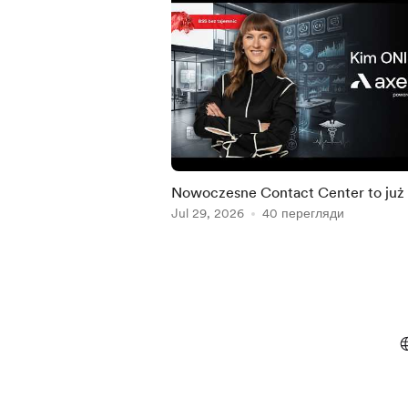
Nowoczesne Contact Center to już
mało. Dokąd zmierza Customer
Jul 29, 2026
40 перегляди
Experience? Kim ONI są –
Item
1
of
5