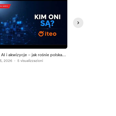
 AI i akwizycje – jak rośnie polska
Philips Capability Ce
 IT? | Kim ONI są?
3, 2026
5 visualizzazioni
CSR i 150 pracowni
Aug 06, 2026
lokalnej społec