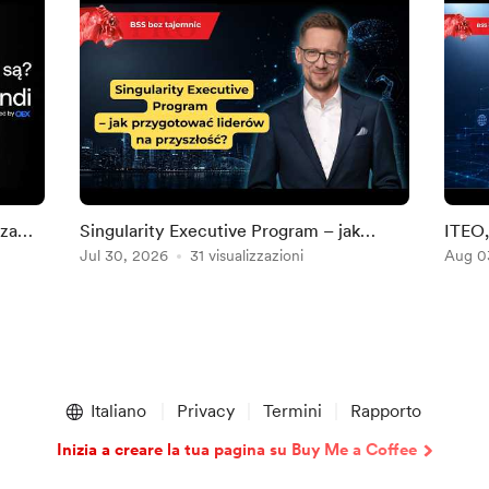
 za
Singularity Executive Program – jak
ITEO,
przygotować liderów na przyszłość?
Jul 30, 2026
31 visualizzazioni
grupa
Aug 0
Italiano
Privacy
Termini
Rapporto
Inizia a creare la tua pagina su Buy Me a Coffee