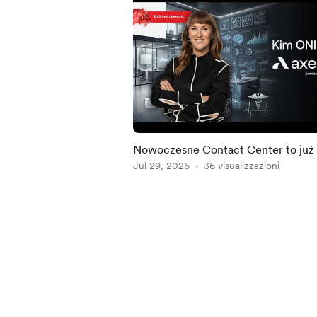
Nowoczesne Contact Center to już
mało. Dokąd zmierza Customer
Jul 29, 2026
36 visualizzazioni
Experience? Kim ONI są –
Item
1
of
5