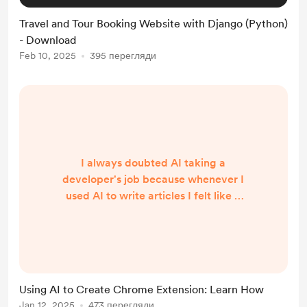
Travel and Tour Booking Website with Django (Python)
- Download
Feb 10, 2025
395 перегляди
I always doubted AI taking a
developer's job because whenever I
used AI to write articles I felt like it
was just the best part of someone
else's article, thus never believing it
could write a piece of working
code. So I hesitated to try newer
versions of AI. But one day I saw a
Using AI to Create Chrome Extension: Learn How
video about the success story of
Jan 12, 2025
473 перегляди