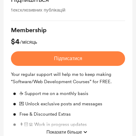
1
ексклюзивних публікацій
Membership
$4
/місяць
Підписатися
Your regular support will help me to keep making
“Software/Web Development Courses” for FREE.
☕️ Support me on a monthly basis
💌 Unlock exclusive posts and messages
Free & Discounted Extras
👨🏻‍💻 Work in progress updates
Показати більше
🙏🏻 My very gratefull thanks!