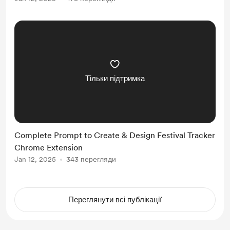
Chrome Web Extension and
developers earning millions. The
idea felt so compelling that ...
Тільки підтримка
Complete Prompt to Create & Design Festival Tracker
Chrome Extension
Jan 12, 2025
343 перегляди
Переглянути всі публікації