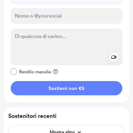
Add a 
Rendi questo messaggio privato
Rendilo mensile
Sostieni con €5
Sostenitori recenti
Mostra altro