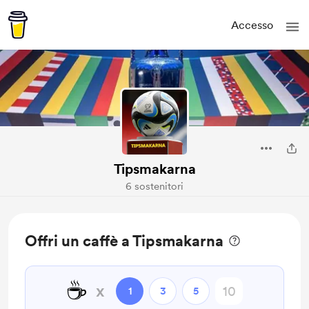
Accesso
Tipsmakarna
6 sostenitori
Offri un caffè a Tipsmakarna
☕
x
1
3
5