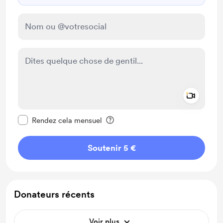
Add a 
Rendre ce message privé
Rendez cela mensuel
Soutenir 5 €
Donateurs récents
Voir plus