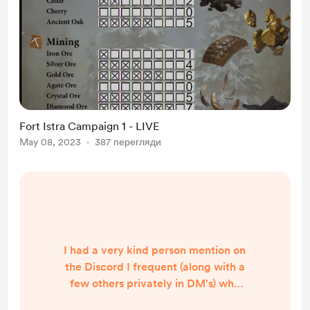
Fort Istra Campaign 1 - LIVE
May 08, 2023
387 перегляди
I had a very kind person mention on
the Discord I frequent (along with a
few others privately in DM's) who
have been grateful for the work I