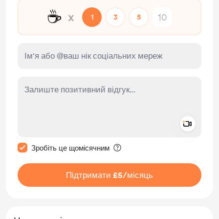
☕
x
1
3
5
Add a 
Зробити це повідомлення приватним
Зробіть це щомісячним
Підтримати £5
/місяць