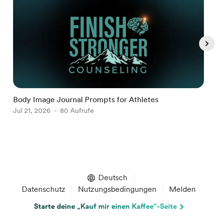
Body Image Journal Prompts for Athletes
R
Jul 21, 2026
80 Aufrufe
J
Item
1
of
Deutsch
5
Datenschutz
Nutzungsbedingungen
Melden
Starte deine „Kauf mir einen Kaffee“-Seite