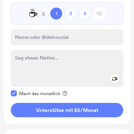
☕
x
1
3
5
Add a 
Diese Nachricht als privat kennzeichnen
Mach das monatlich
Unterstütze mit $5
/Monat