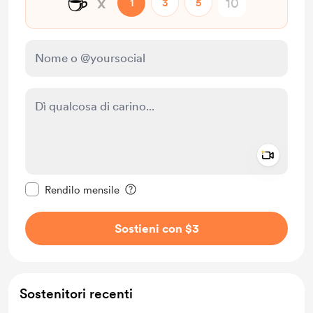
☕
x
1
3
5
Add a 
Rendi questo messaggio privato
Rendilo mensile
Sostieni con $3
Sostenitori recenti