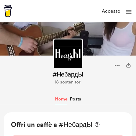
Accesso
#НебардЫ
18 sostenitori
Home
Posts
Offri un caffè a #НебардЫ