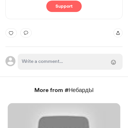
Support
More from #НебардЫ