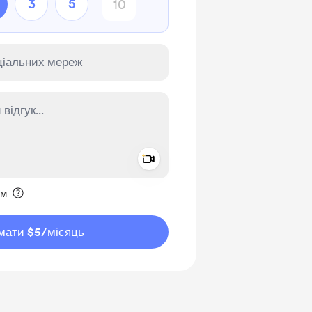
3
5
Add a video message
ення приватним
им
мати $5
/місяць