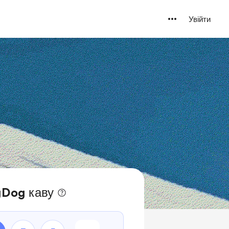
Увійти
gDog каву