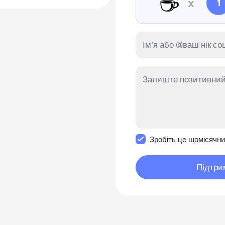
☕
x
1
Зробити це повідомл
Зробіть це щомісячн
Підтри