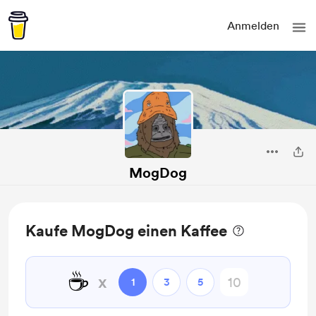
Anmelden
MogDog
Kaufe MogDog einen Kaffee
☕
x
1
3
5