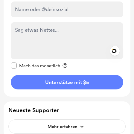
Add a 
Diese Nachricht als privat kennzeichnen
Mach das monatlich
Unterstütze mit $5
Neueste Supporter
Mehr erfahren