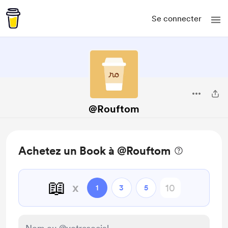
Se connecter
@Rouftom
Achetez un Book à @Rouftom
📖
x
1
3
5