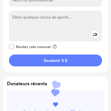
Add a 
Rendre ce message privé
Rendez cela mensuel
Soutenir 3 $
Donateurs récents