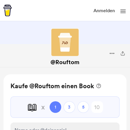
Anmelden
@Rouftom
Kaufe @Rouftom einen Book
📖
x
1
3
5