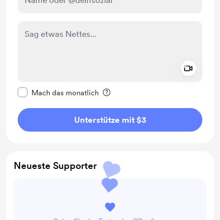
Add a 
Diese Nachricht als privat kennzeichnen
Mach das monatlich
Unterstütze mit $3
Neueste Supporter