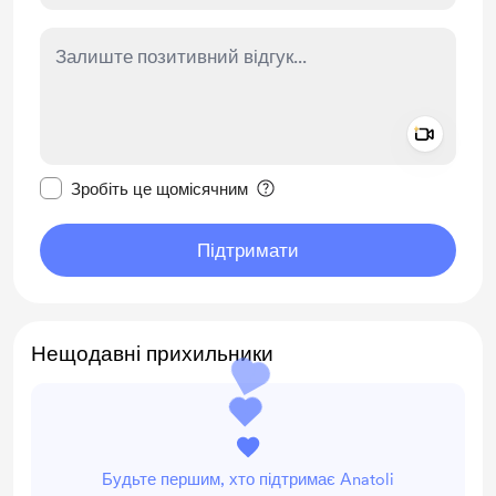
Add a 
Зробити це повідомлення приватним
Зробіть це щомісячним
Підтримати
Нещодавні прихильники
Будьте першим, хто підтримає Anatoli