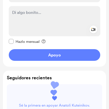
Add a 
Configurar este mensaje como privado
Hazlo mensual
Apoyo
Seguidores recientes
Sé la primera en apoyar Anatoli Kuteinikov.