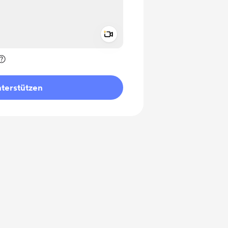
Add a video message
rivat kennzeichnen
terstützen