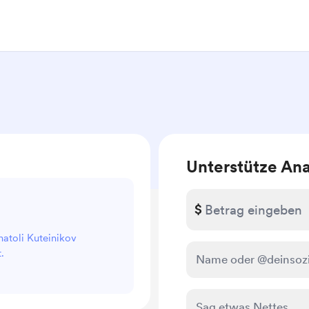
Unterstütze Ana
$
natoli Kuteinikov
.