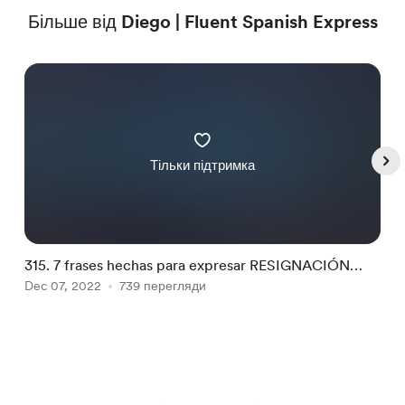
Більше від Diego | Fluent Spanish Express
Тільки підтримка
315. 7 frases hechas para expresar RESIGNACIÓN
3
[TRANSCRIPCIÓN]
Dec 07, 2022
739 перегляди
D
Item
1
of