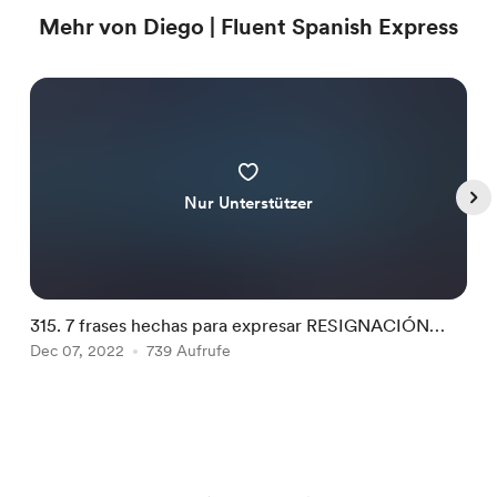
Mehr von Diego | Fluent Spanish Express
Nur Unterstützer
315. 7 frases hechas para expresar RESIGNACIÓN
3
[TRANSCRIPCIÓN]
Dec 07, 2022
739 Aufrufe
D
Item
1
of