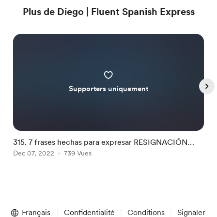
Plus de Diego | Fluent Spanish Express
Supporters uniquement
315. 7 frases hechas para expresar RESIGNACIÓN
3
[TRANSCRIPCIÓN]
Dec 07, 2022
739 Vues
D
Item
1
Français
Confidentialité
Conditions
Signaler
of