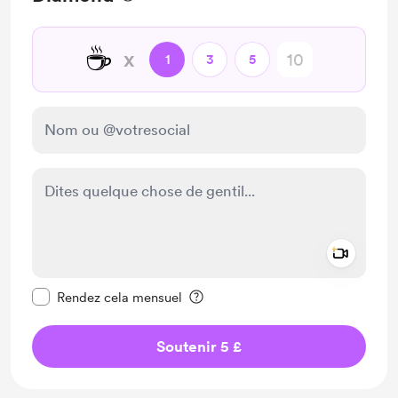
☕
x
1
3
5
Add a 
Rendre ce message privé
Rendez cela mensuel
Soutenir 5 £