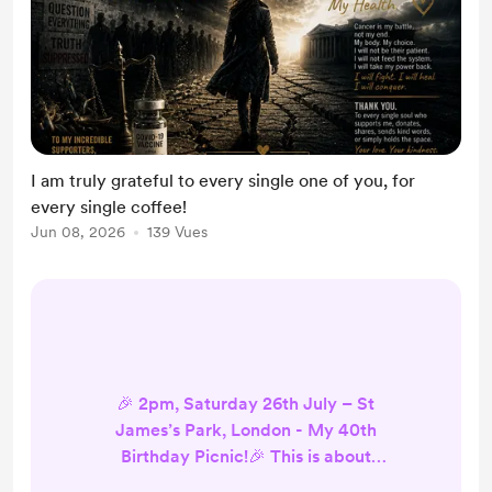
I am truly grateful to every single one of you, for
every single coffee!
Jun 08, 2026
139 Vues
🎉 2pm, Saturday 26th July – St
James’s Park, London - My 40th
Birthday Picnic!🎉 This is about
truth, freedom, non-compliance -