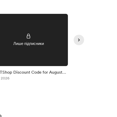
Лише підписники
Лише під
LTShop Discount Code for August
EliseLTShop Discount
, 2026
Jun 30, 2026
ь