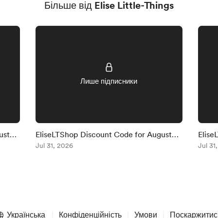
Більше від Elise Little-Things
Лише підписники
ust
EliseLTShop Discount Code for August
Elise
2026
Jul 31, 2026
2026
Jul 31
Українська
Конфіденційність
Умови
Поскаржитис