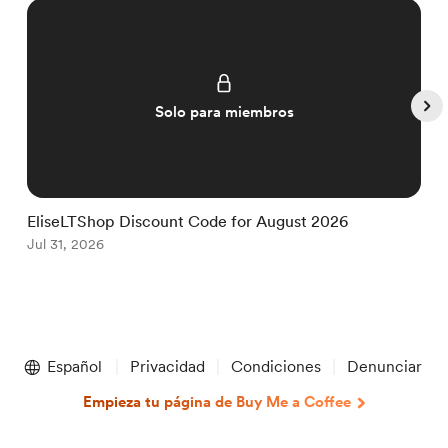
Solo para miembros
EliseLTShop Discount Code for August 2026
E
Jul 31, 2026
J
Item
1
Español
Privacidad
Condiciones
Denunciar
of
5
Empieza tu página de Buy Me a Coffee