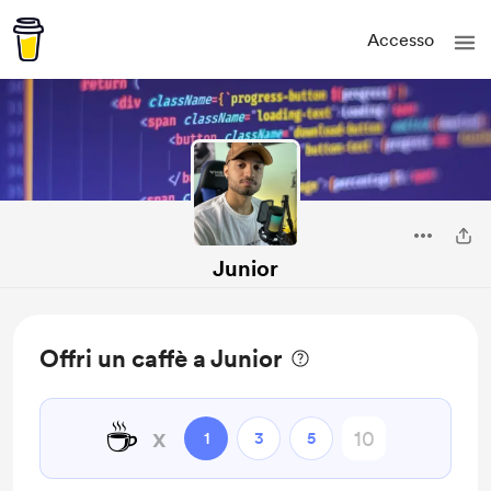
Accesso
Junior
Offri un caffè a Junior
☕
x
1
3
5