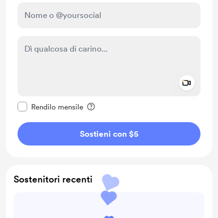
Add a 
Rendi questo messaggio privato
Rendilo mensile
Sostieni con $5
Sostenitori recenti