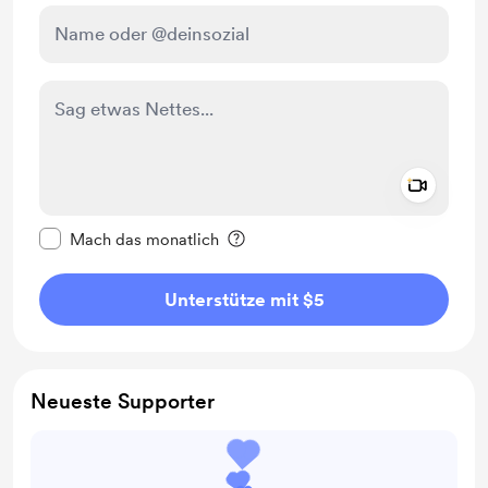
Add a 
Diese Nachricht als privat kennzeichnen
Mach das monatlich
Unterstütze mit $5
Neueste Supporter