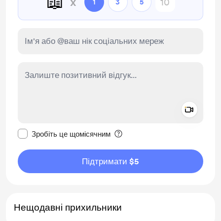
📖
x
1
3
5
Add a 
Зробити це повідомлення приватним
Зробіть це щомісячним
Підтримати $5
Нещодавні прихильники