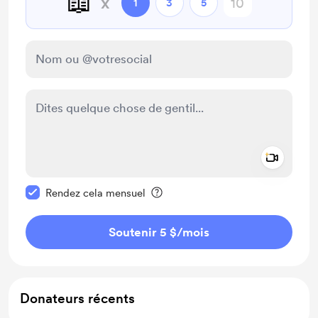
📖
x
1
3
5
Add a 
Rendre ce message privé
Rendez cela mensuel
Soutenir 5 $
/mois
Donateurs récents