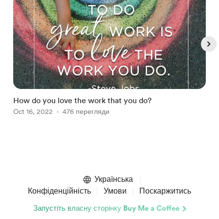
How do you love the work that you do?
I
Oct 16, 2022
476 перегляди
J
Item
1
of
Українська
4
Конфіденційність
Умови
Поскаржитись
Запустіть власну сторінку Buy Me a Coffee