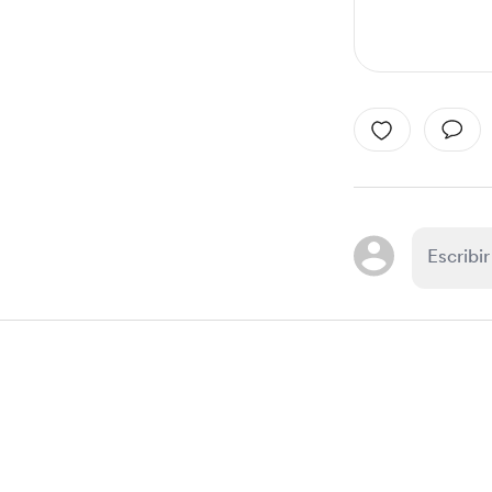
Item
1
of
1