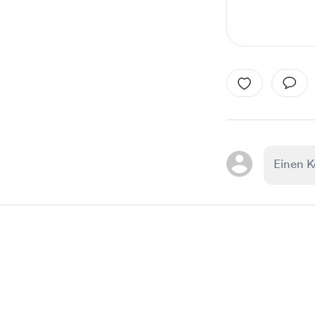
Item
1
of
1