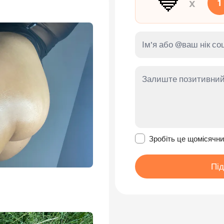
💙
x
1
Зробити це повідомл
Зробіть це щомісячн
Пі