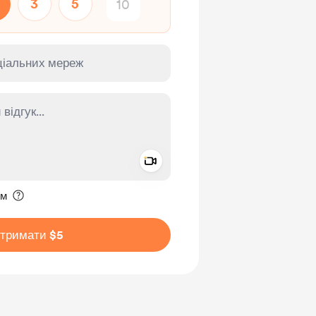
3
5
Add a video message
ення приватним
им
дтримати $5