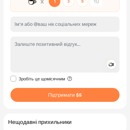
☕
x
1
3
5
Add a 
Зробити це повідомлення приватним
Зробіть це щомісячним
Підтримати $5
Нещодавні прихильники