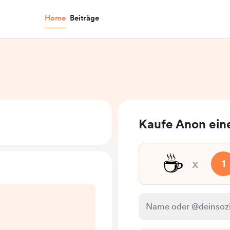
Home
Beiträge
Kaufe Anon ein
☕
x
1