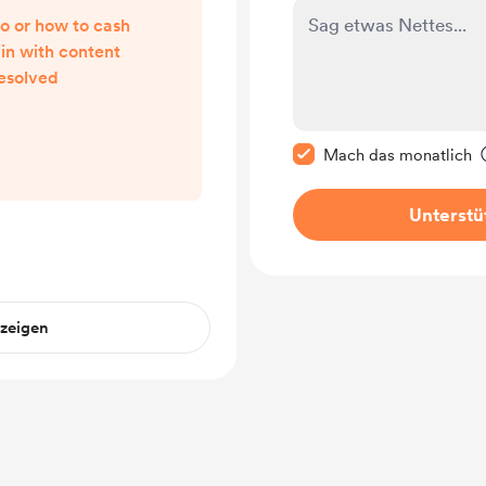
o or how to cash
ll in with content
resolved
Diese Nachricht als p
Mach das monatlich
Unterstü
nzeigen