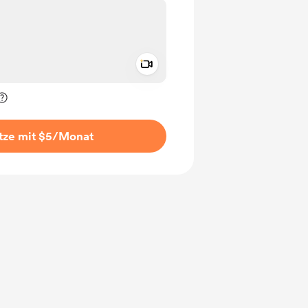
Add a video message
rivat kennzeichnen
tze mit $5
/Monat