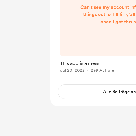
Can't see my account inf
things out lol I'll fill y'a
once I get this 
This app is a mess
Jul 20, 2022
299 Aufrufe
Alle Beiträge a