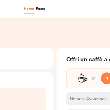
Home
Posts
Offri un caffè a
☕
x
1