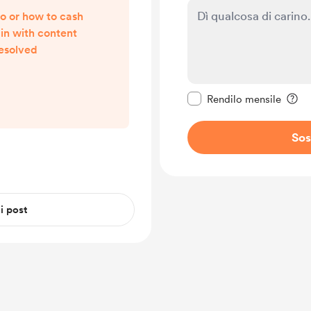
o or how to cash
ll in with content
resolved
Rendi questo messagg
Rendilo mensile
Sos
 i post