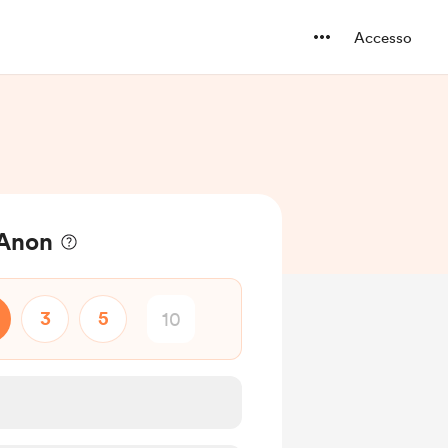
Accesso
 Anon
3
5