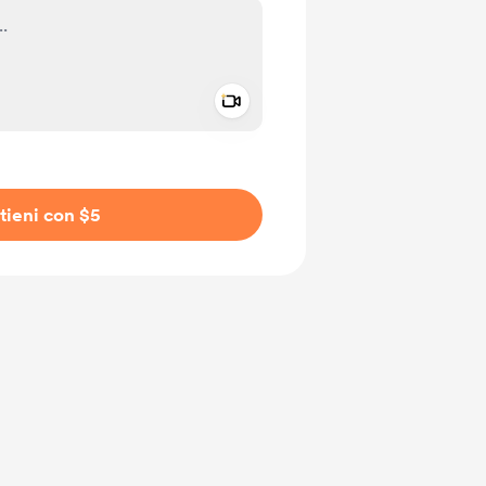
Add a video message
io privato
tieni con $5