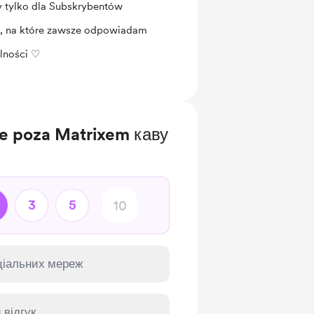
y tylko dla Subskrybentów
, na które zawsze odpowiadam
lności ♡
ie poza Matrixem каву
3
5