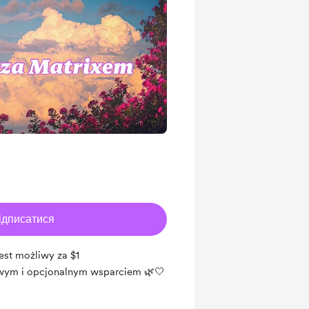
ідписатися
est możliwy za $1
owym i opcjonalnym wsparciem 🌿🤍