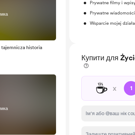
Prywatne filmy i wpis
Prywatne wiadomości
имка
Wsparcie mojej działa
 tajemnicza historia
Купити для Życ
☕
x
1
имка