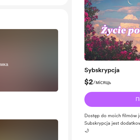
имка
Sybskrypcja
$2
/місяць
П
Dostęp do moich filmów j
Subskrypcja jest dodatk
🌙