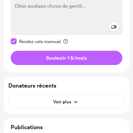
Add a 
Rendre ce message privé
Rendez cela mensuel
Soutenir 1 $
/mois
Donateurs récents
Voir plus
Publications