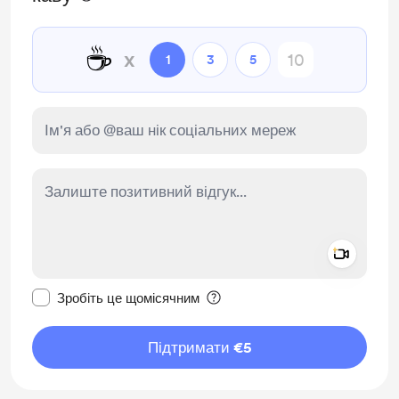
☕
x
1
3
5
Add a 
Зробити це повідомлення приватним
Зробіть це щомісячним
Підтримати €5