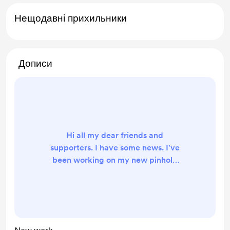
Нещодавні прихильники
Дописи
Hi all my dear friends and
supporters. I have some news. I've
been working on my new pinhole
photography book for the last few
days. And I'm currently preparing
prints of one selected photo for sale.
If you want to support me in my
work, I will be grateful for every