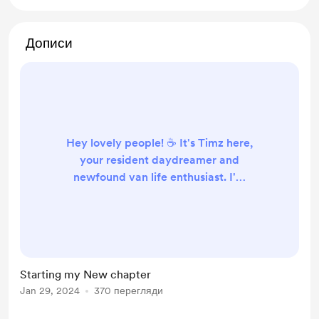
Дописи
Hey lovely people! ☕️ It's Timz here,
your resident daydreamer and
newfound van life enthusiast. I'm
diving headfirst into the world of
van conversion, armed with dreams,
a bit of craziness, and some
invaluable advice from pros in the
trade. Ever wondered what happens
Starting my New chapter
when a first-time builder teams up
Jan 29, 2024
370 перегляди
with seasoned experts to create the
ultimate home on wheels? Well,