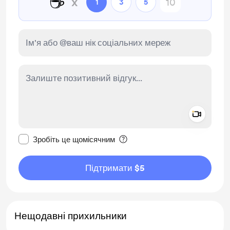
☕
x
1
3
5
Add a 
Зробити це повідомлення приватним
Зробіть це щомісячним
Підтримати $5
Нещодавні прихильники