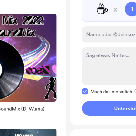
☕
x
1
Diese Nachricht als p
Mach das monatlich
Unterstü
SoundMix (Dj Wuma)