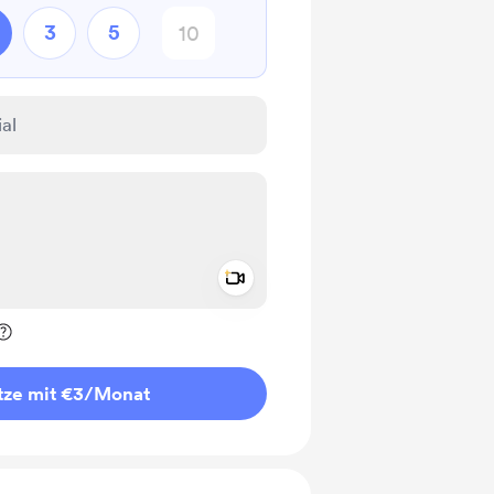
3
5
Add a video message
rivat kennzeichnen
tze mit €3
/Monat