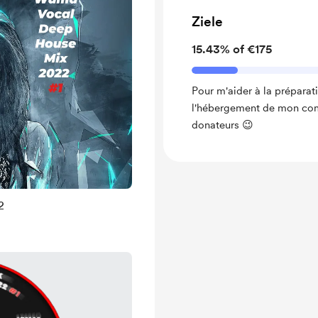
Ziele
15.43% of €175
Pour m'aider à la préparat
l'hébergement de mon com
donateurs 😉
2