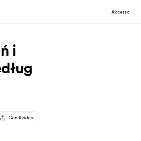
Accesso
ń i
edług
Condividere