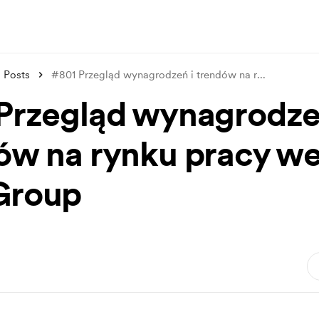
Posts
#801 Przegląd wynagrodzeń i trendów na r
...
Przegląd wynagrodze
ów na rynku pracy w
Group