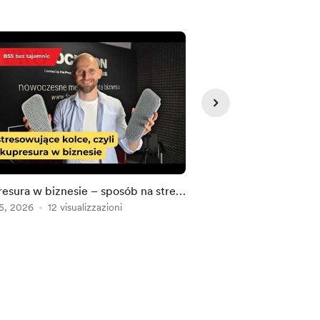
esura w biznesie – sposób na stres
ITEO, AI i akwizycje –
kszy dobrostan?
5, 2026
12 visualizzazioni
grupa IT? | Kim ONI 
Aug 03, 2026
12 visua