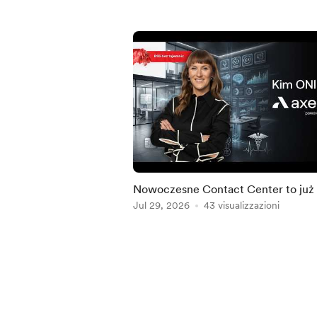
Nowoczesne Contact Center to już
mało. Dokąd zmierza Customer
Jul 29, 2026
43 visualizzazioni
Experience? Kim ONI są –
Item
1
of
5