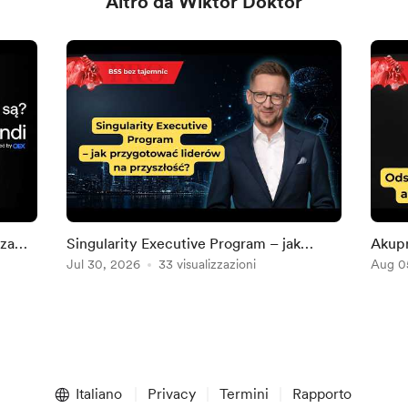
Altro da Wiktor Doktor
 za
Singularity Executive Program – jak
Akupr
przygotować liderów na przyszłość?
Jul 30, 2026
33 visualizzazioni
i wię
Aug 0
Italiano
Privacy
Termini
Rapporto