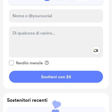
Add a 
Rendi questo messaggio privato
Rendilo mensile
Sostieni con $5
Sostenitori recenti