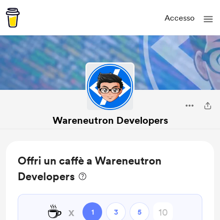
Accesso
Wareneutron Developers
Offri un caffè a Wareneutron
Developers
☕
x
1
3
5