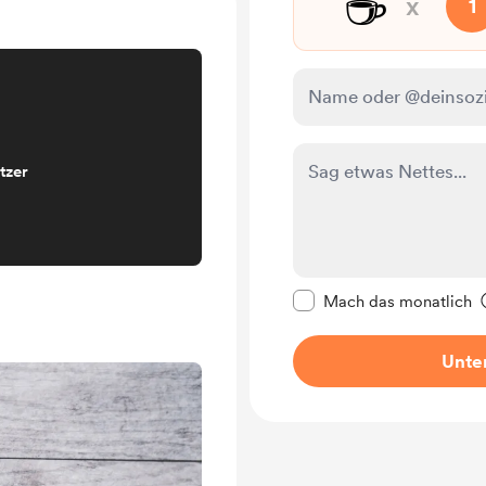
☕
x
1
tzer
Diese Nachricht als p
Mach das monatlich
Unter