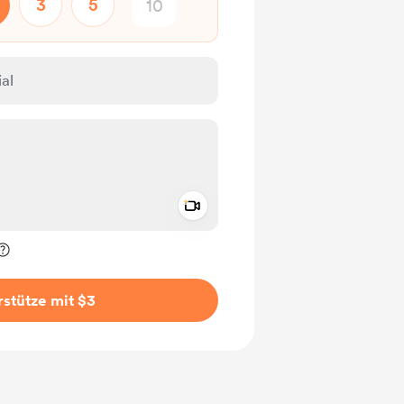
3
5
Add a video message
rivat kennzeichnen
stütze mit $3