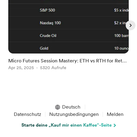
Micro Futures Session Mastery: ETH vs RTH for Retail
A
& Prop Traders
Apr 25, 2025
5320 Aufrufe
C
S
Item
1
of
Deutsch
5
Datenschutz
Nutzungsbedingungen
Melden
Starte deine „Kauf mir einen Kaffee“-Seite