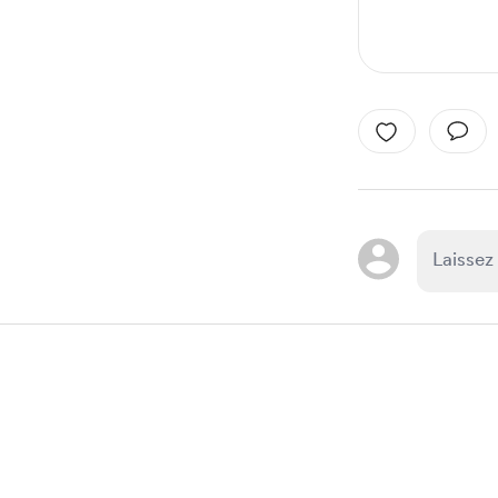
Item
1
of
1