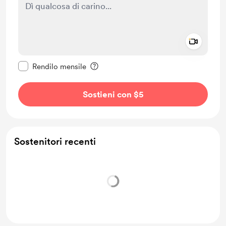
Add a 
Rendi questo messaggio privato
Rendilo mensile
Sostieni con $5
Sostenitori recenti