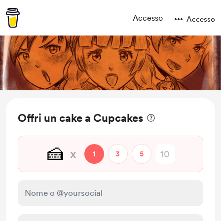
Accesso
Accesso
Offri un cake a Cupcakes
🍰
x
1
3
5