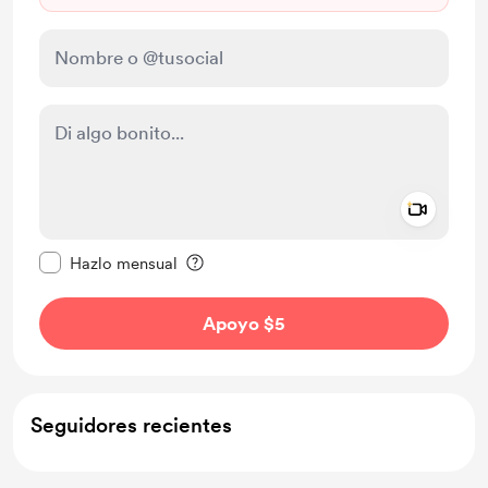
Add a 
Configurar este mensaje como privado
Hazlo mensual
Apoyo $5
Seguidores recientes