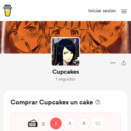
Iniciar sesión
Cupcakes
1 seguidor
Comprar Cupcakes un cake
🍰
x
1
3
5