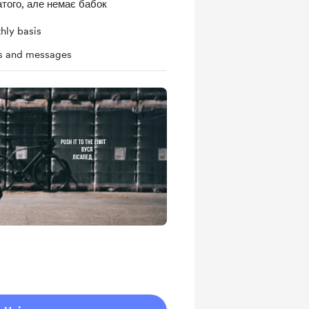
того, але немає бабок
hly basis
ts and messages