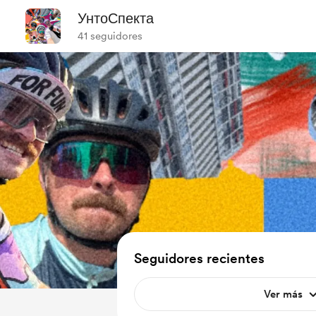
УнтоСпекта
41 seguidores
Seguidores recientes
Ver más