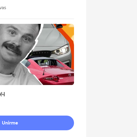
vas
АЧ
Unirme