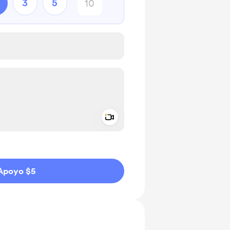
3
5
Add a video message
aje como privado
Apoyo $5