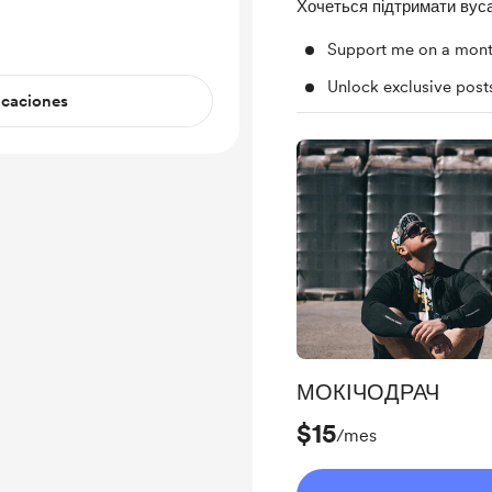
Хочеться підтримати вуса
Support me on a mont
Unlock exclusive pos
icaciones
МОКІЧОДРАЧ
$15
/mes