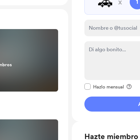
🚗
x
1
mbros
Configurar este mens
Hazlo mensual
Hazte miembro