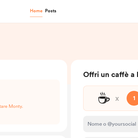
Home
Posts
Offri un caffè 
☕
x
1
rtare Monty.