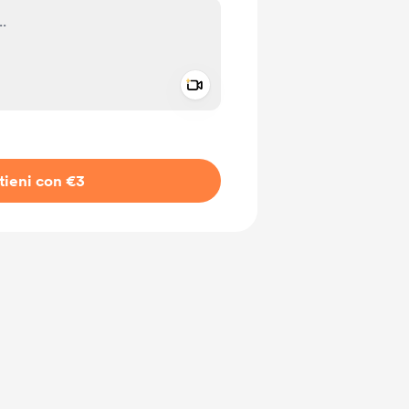
Add a video message
io privato
tieni con €3