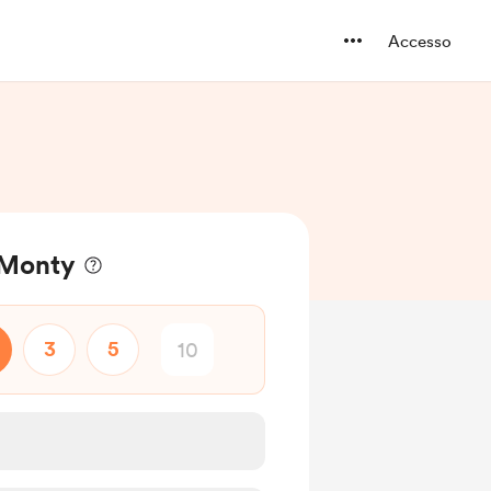
Accesso
a Monty
3
5