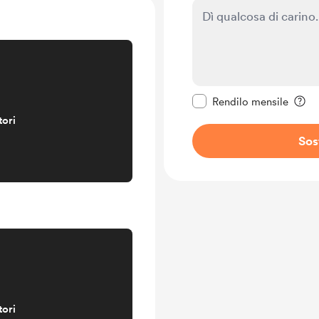
Rendi questo messagg
Rendilo mensile
tori
Sos
tori