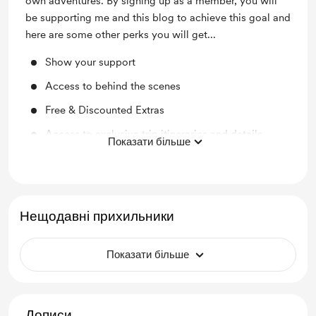
own adventures. By signing up as a member, you will
be supporting me and this blog to achieve this goal and
here are some other perks you will get...
Show your support
Access to behind the scenes
Free & Discounted Extras
Access to exclusive trip itineraries and details
Показати більше
Early/exclusive access to special announcements,
giveaways and more...
Unlock exclusive posts and messages
Нещодавні прихильники
Travel Blogging Tips for Creators
Travel Planning Phone Call Conversation
Показати більше
Дописи