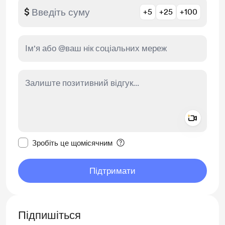
$
+5
+25
+100
Add a 
Зробити це повідомлення приватним
Зробіть це щомісячним
Підтримати
Підпишіться